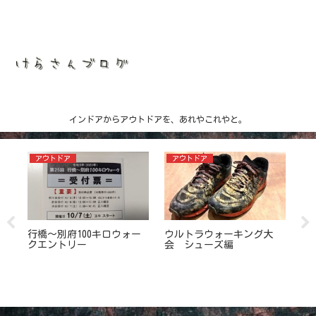
インドアからアウトドアを、あれやこれやと。
アウトドア
アウトドア
ア
も
行橋～別府100キロウォー
ウルトラウォーキング大
行
クエントリー
会 シューズ編
ク